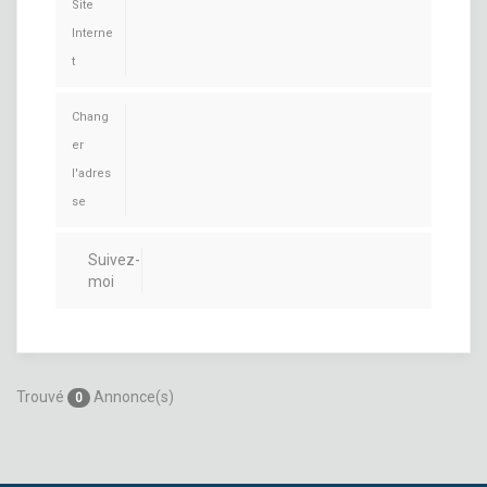
Site
Interne
t
Chang
er
l'adres
se
Suivez-
moi
Trouvé
Annonce(s)
0