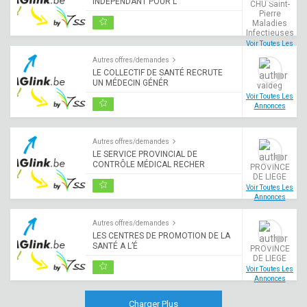
INDÉPENDANT POUR L
CHU Saint-
Pierre
Maladies
Infectieuses
Voir Toutes Les
Annonces
Autres offres/demandes
LE COLLECTIF DE SANTÉ RECRUTE
UN MÉDECIN GÉNÉR
valdeg
Voir Toutes Les
Annonces
Autres offres/demandes
LE SERVICE PROVINCIAL DE
CONTRÔLE MÉDICAL RECHER
PROVINCE
DE LIEGE
Voir Toutes Les
Annonces
Autres offres/demandes
LES CENTRES DE PROMOTION DE LA
SANTÉ A L’É
PROVINCE
DE LIEGE
Voir Toutes Les
Annonces
Charger Plus