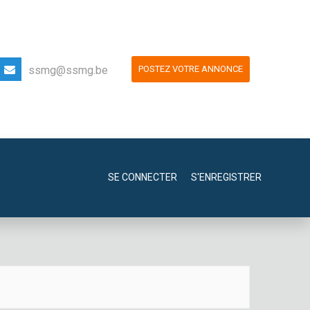
ssmg@ssmg.be
POSTEZ VOTRE ANNONCE
SE CONNECTER
S'ENREGISTRER