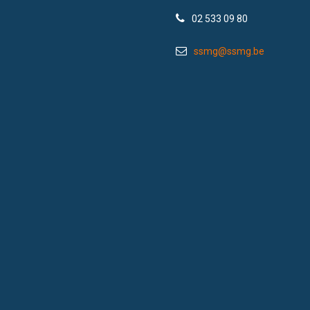
02 533 09 80
ssmg@ssmg.be