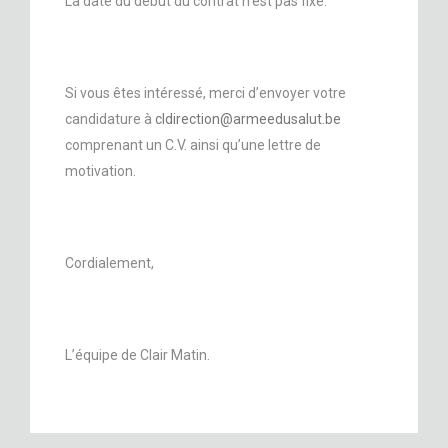
La date du début du contrat n'est pas fixe.
Si vous êtes intéressé, merci d’envoyer votre
candidature à
cldirection@armeedusalut.be
comprenant un C.V. ainsi qu’une lettre de
motivation.
Cordialement,
L’équipe de Clair Matin.