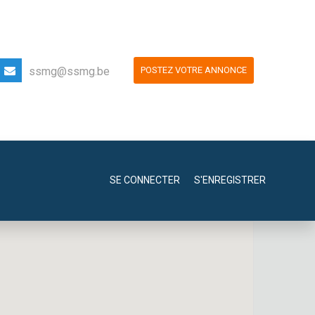
ssmg@ssmg.be
POSTEZ VOTRE ANNONCE
SE CONNECTER
S'ENREGISTRER