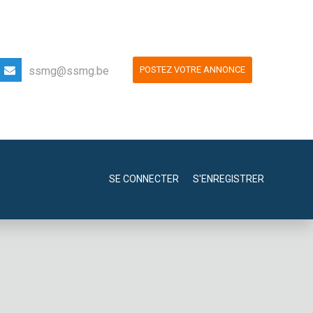
ssmg@ssmg.be
POSTEZ VOTRE ANNONCE
SE CONNECTER
S'ENREGISTRER