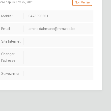
re depuis Nov 25, 2025
Non Vérifié
Mobile :
0476398581
Email :
amine.dahmane@mmwba.be
Site Internet
Changer
l'adresse
Suivez-moi