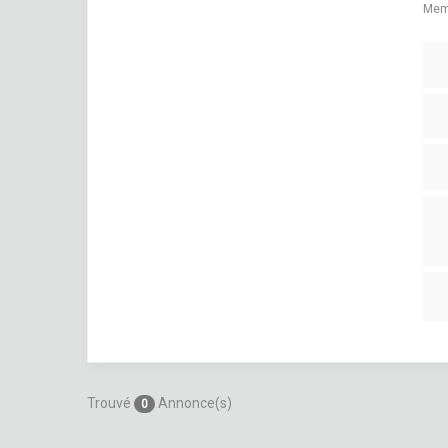
Memb
Trouvé
Annonce(s)
0