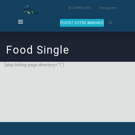
SE CONNECTER
S'enregistrer
POSTEZ VOTRE ANNONCE
Food Single
[alsp-listing-page directory="1"]